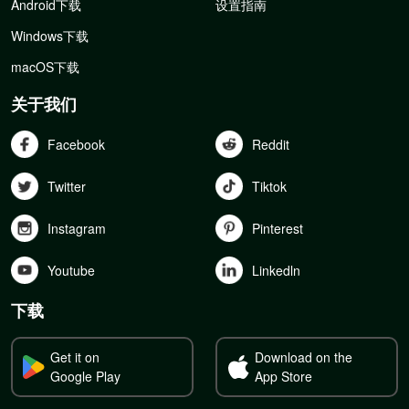
Android下载
设置指南
Windows下载
macOS下载
关于我们
Facebook
Reddit
Twitter
Tiktok
Instagram
Pinterest
Youtube
Linkedln
下载
Get it on
Download on the
Google Play
App Store